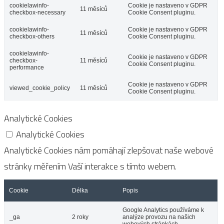
cookielawinfo-
Cookie je nastaveno v GDPR
11 měsíců
checkbox-necessary
Cookie Consent pluginu.
cookielawinfo-
Cookie je nastaveno v GDPR
11 měsíců
checkbox-others
Cookie Consent pluginu.
cookielawinfo-
Cookie je nastaveno v GDPR
checkbox-
11 měsíců
Cookie Consent pluginu.
performance
Cookie je nastaveno v GDPR
viewed_cookie_policy
11 měsíců
Cookie Consent pluginu.
Analytické Cookies
Analytické Cookies
Analytické Cookies nám pomáhají zlepšovat naše webové
stránky měřením Vaší interakce s tímto webem.
Cookie
Délka
Popis
Google Analytics používáme k
_ga
2 roky
analýze provozu na našich
webových stránkách