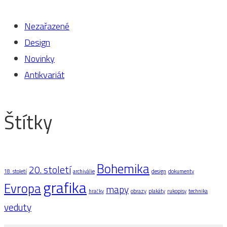
Nezařazené
Design
Novinky
Antikvariát
Štítky
Bohemika
20. století
18. století
archiválie
design
dokumenty
grafika
Evropa
mapy
hračky
obrazy
plakáty
rukopisy
technika
veduty