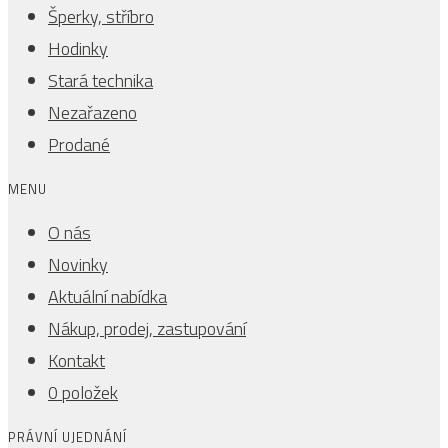
Šperky, stříbro
Hodinky
Stará technika
Nezařazeno
Prodané
MENU
O nás
Novinky
Aktuální nabídka
Nákup, prodej, zastupování
Kontakt
0 položek
PRÁVNÍ UJEDNÁNÍ