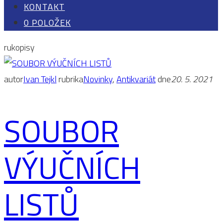
KONTAKT
0 POLOŽEK
rukopisy
autor
Ivan Tejkl
rubrika
Novinky
,
Antikvariát
dne
20. 5. 2021
SOUBOR
VÝUČNÍCH
LISTŮ