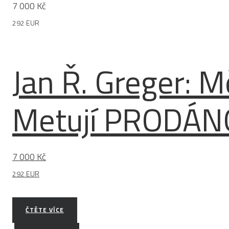
7 000
Kč
292 EUR
Jan Ř. Greger: 
Metují PRODÁN
7 000
Kč
292 EUR
ČTĚTE VÍCE