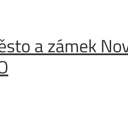
Město a zámek No
O