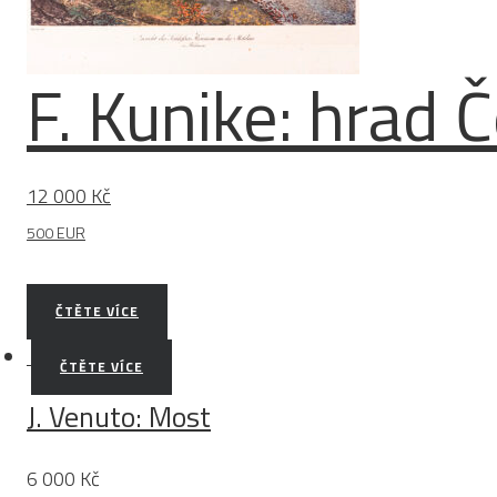
F. Kunike: hra
12 000
Kč
500 EUR
ČTĚTE VÍCE
ČTĚTE VÍCE
J. Venuto: Most
6 000
Kč