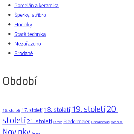
Porcelán a keramika
Šperky, stříbro
Hodinky
Stará technika
Nezařazeno
Prodané
Období
20.
19. století
18. století
17. století
16. století
století
21. století
Biedermeier
Historismus
Baroko
Moderna
Novinky
Secese