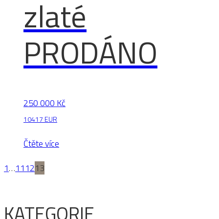
zlaté
PRODÁNO
250 000
Kč
10417 EUR
Čtěte více
1
…
11
12
13
KATEGORIE