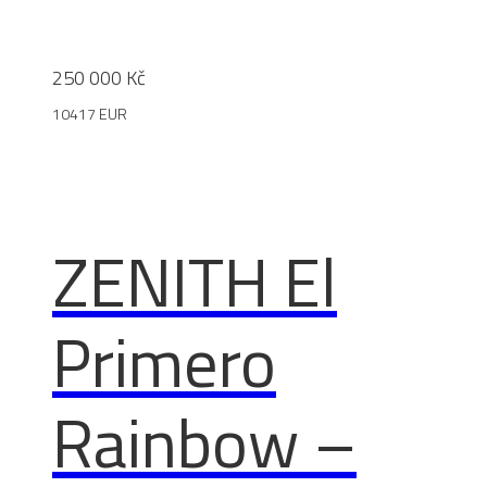
250 000
Kč
10417 EUR
ZENITH El
Primero
Rainbow –