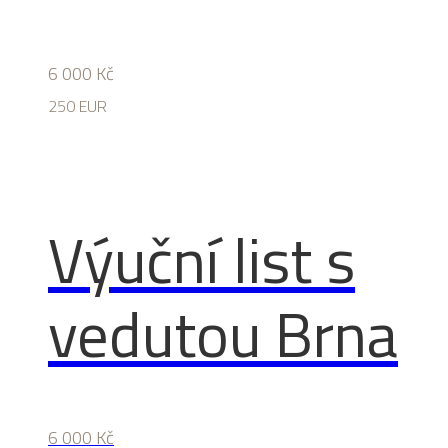
6 000
Kč
250 EUR
Výuční list s
vedutou Brna
6 000
Kč