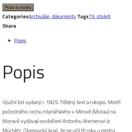
Výuční
Přidat do košíku
list
Categories
Archiválie, dokumenty
Tags
19. století
množství
Share
Popis
Popis
Výuční list vydaný r. 1825. Tištěný text a rukopis. Mistři
počestného cechu mlynářského v Mírově (Mürau) na
Moravě vydávají osvědčení Antonínu Wernerovi (z
Müchlitz, Olomoucký kraj), že se učil tři roky u mistra