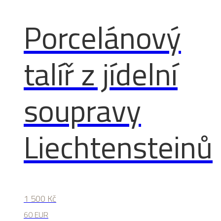
Porcelánový
talíř z jídelní
soupravy
Liechtensteinů
1 500
Kč
60 EUR