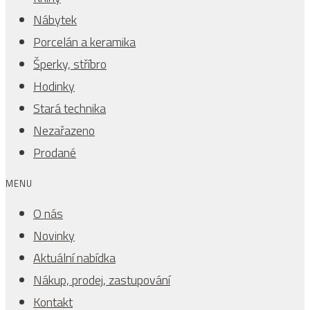
Nábytek
Porcelán a keramika
Šperky, stříbro
Hodinky
Stará technika
Nezařazeno
Prodané
MENU
O nás
Novinky
Aktuální nabídka
Nákup, prodej, zastupování
Kontakt