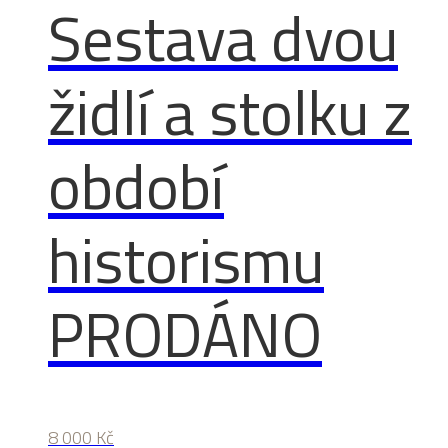
Sestava dvou
židlí a stolku z
období
historismu
PRODÁNO
8 000
Kč