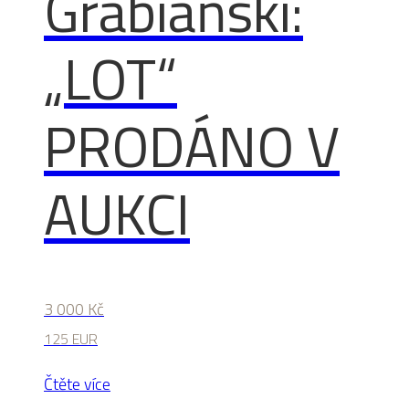
Grabiański:
„LOT“
PRODÁNO V
AUKCI
3 000
Kč
125 EUR
Čtěte více