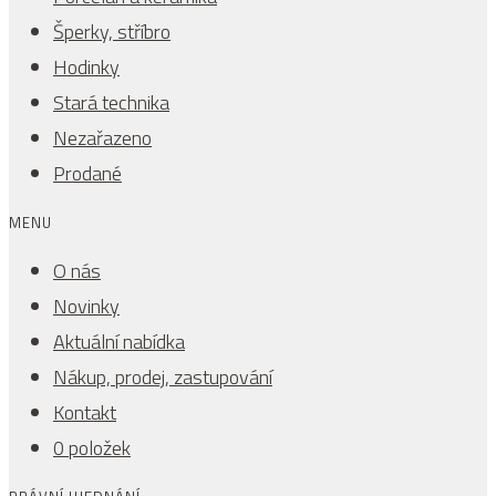
Šperky, stříbro
Hodinky
Stará technika
Nezařazeno
Prodané
MENU
O nás
Novinky
Aktuální nabídka
Nákup, prodej, zastupování
Kontakt
0 položek