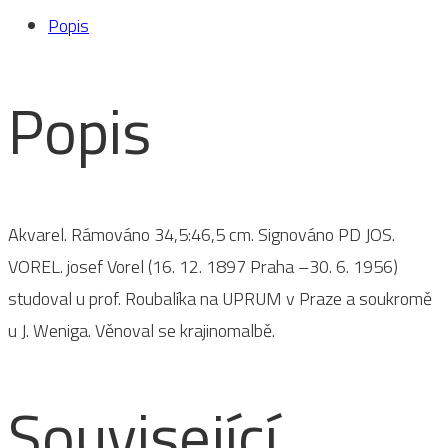
Karlův
Popis
most
s
Popis
pohledem
na
Pražský
hrad
množství
Akvarel. Rámováno 34,5:46,5 cm. Signováno PD JOS.
VOREL. josef Vorel (16. 12. 1897 Praha –30. 6. 1956)
studoval u prof. Roubalíka na UPRUM v Praze a soukromě
u J. Weniga. Věnoval se krajinomalbě.
Související