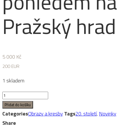
pohledem na
Pražský hrad
5 000
Kč
200 EUR
1 skladem
Vorel,
Josef
Přidat do košíku
(1897–
Categories
Obrazy a kresby
Tags
20. století
,
Novinky
1956):
Share