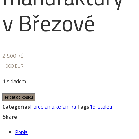
v Březové
2 500
Kč
1000 EUR
1 skladem
Porcelánový
Přidat do košíku
talíř
Categories
Porcelán a keramika
Tags
19. století
z
Share
manufaktury
Popis
v