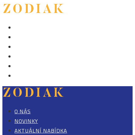
O NÁS
NOVINKY
AKTUÁLNÍ NABÍDKA
NÁKUP, PRODEJ, ZASTUPOVÁNÍ
KONTAKT
0 POLOŽEK
O NÁS
NOVINKY
AKTUÁLNÍ NABÍDKA