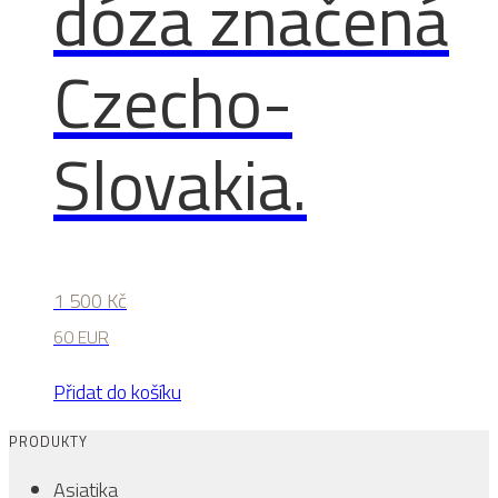
dóza značená
Czecho-
Slovakia.
1 500
Kč
60 EUR
Přidat do košíku
PRODUKTY
Asiatika