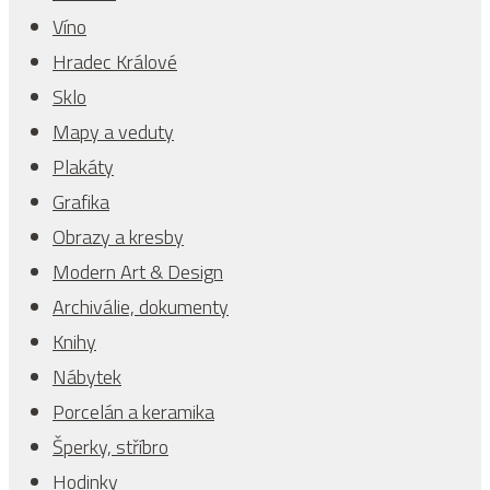
Víno
Hradec Králové
Sklo
Mapy a veduty
Plakáty
Grafika
Obrazy a kresby
Modern Art & Design
Archiválie, dokumenty
Knihy
Nábytek
Porcelán a keramika
Šperky, stříbro
Hodinky