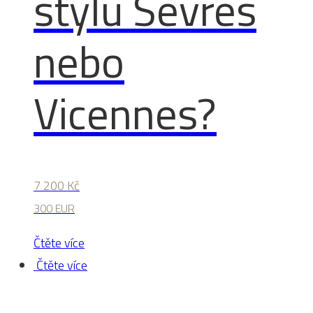
stylu Sèvres
nebo
Vicennes?
7 200
Kč
300 EUR
Čtěte více
Čtěte více