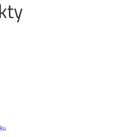
kty
íku