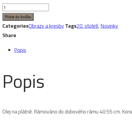
Neznámý
autor:
Přidat do košíku
Zátiší
Categories
Obrazy a kresby
Tags
20. století
,
Novinky
s
Share
ovocem
Popis
s
ovocem
Popis
množství
Olej na plátně. Rámováno do dobového rámu 40:55 cm. Konec 