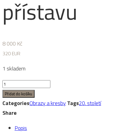
přístavu
8 000
Kč
320 EUR
1 skladem
Jan
B.
Přidat do košíku
Weigert:
Categories
Obrazy a kresby
Tags
20. století
Plachetnice
Share
v
Popis
přístavu